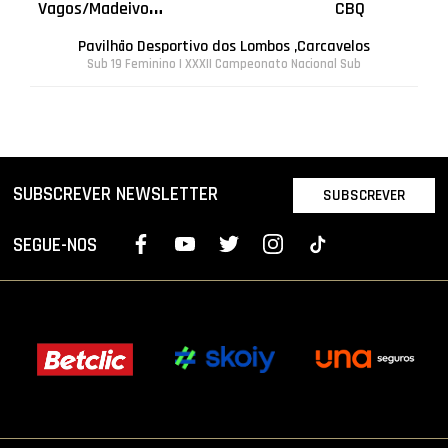
V
agos/Madeivougastore
CBQ
Pavilhão Desportivo dos Lombos ,Carcavelos
Sub 19 Feminino | XXXII Campeonato Nacional Sub
SUBSCREVER NEWSLETTER
SUBSCREVER
SEGUE-NOS