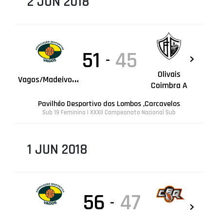
2 JUN 2018
51
45
-
Olivais
V
agos/Madeivougastore
Coimbra A
Pavilhão Desportivo dos Lombos ,Carcavelos
Sub 19 Feminino | XXXII Campeonato Nacional Sub
1 JUN 2018
56
47
-