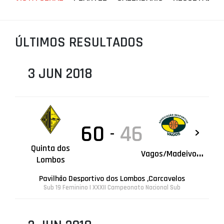
PROJETOS
LIGA BETCLIC MASCULINA
ÚLTIMOS RESULTADOS
LIGA BETCLIC FEMININA
3 JUN 2018
60
46
-
Quinta dos
V
agos/Madeivougastore
Lombos
Pavilhão Desportivo dos Lombos ,Carcavelos
Sub 19 Feminino | XXXII Campeonato Nacional Sub