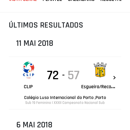
PROJETOS
LIGA BETCLIC MASCULINA
ÚLTIMOS RESULTADOS
LIGA BETCLIC FEMININA
11 MAI 2018
72
57
-
E
sgueira/Recambicer
CLIP
Colégio Luso Internacional do Porto ,Porto
Sub 19 Feminino | XXXII Campeonato Nacional Sub
6 MAI 2018