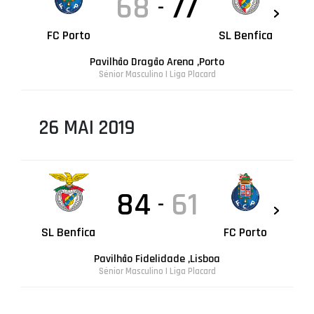
68
77
-
FC Porto
SL Benfica
Pavilhão Dragão Arena ,Porto
Sénior Masculino | Liga Placard
26 MAI 2019
84
61
-
SL Benfica
FC Porto
Pavilhão Fidelidade ,Lisboa
Sénior Masculino | Liga Placard