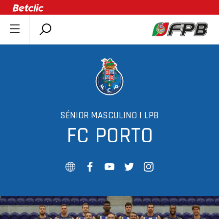
SOBRE A FPB
DOCUMENTOS
ÚLTIMAS
COMPETIÇÕES
ASSOCIAÇÕES
SÉNIOR MASCULINO | LPB
FC PORTO
CLUBES
AGENTES
AGENDA
SELEÇÕES
MINIBASQUETE
ÁREA TÉCNICA