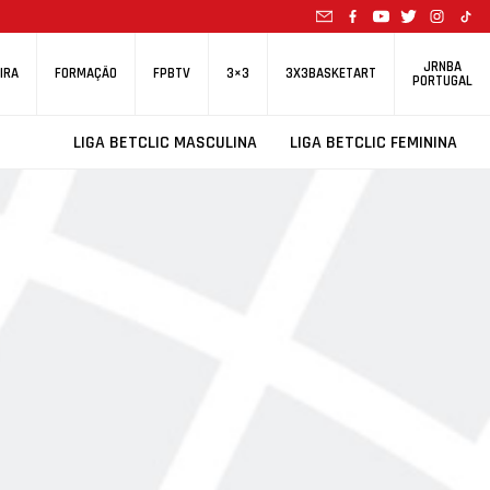
JRNBA
IRA
FORMAÇÃO
FPBTV
3×3
3X3BASKETART
PORTUGAL
LIGA BETCLIC MASCULINA
LIGA BETCLIC FEMININA