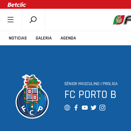
SOBRE A FPB
NOTICIAS
GALERIA
AGENDA
DOCUMENTOS
ÚLTIMAS
COMPETIÇÕES
ASSOCIAÇÕES
SÉNIOR MASCULINO | PROLIGA
CLUBES
FC PORTO B
AGENTES
AGENDA
SELEÇÕES
MINIBASQUETE