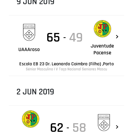
9 JUN 2019
65
49
-
Juventude
UAAAroso
Pacense
Escola EB 23 Dr. Leonardo Coimbra (Filho) ,Porto
Sénior Masculino | V Taça Nacional Seniores Mascu
2 JUN 2019
62
58
-