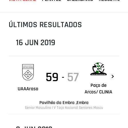
PROJETOS
LIGA BETCLIC MASCULINA
ÚLTIMOS RESULTADOS
LIGA BETCLIC FEMININA
16 JUN 2019
59
57
-
Paço de
UAAAroso
Arcos/ CLINIA
Pavilhão da Embra ,Embra
Sénior Masculino | V Taça Nacional Seniores Mascu