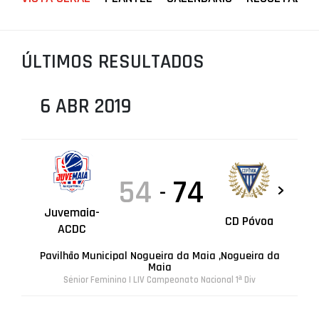
PROJETOS
LIGA BETCLIC MASCULINA
ÚLTIMOS RESULTADOS
LIGA BETCLIC FEMININA
6 ABR 2019
54
74
-
Juvemaia-
CD Póvoa
ACDC
Pavilhão Municipal Nogueira da Maia ,Nogueira da
Maia
Sénior Feminino | LIV Campeonato Nacional 1ª Div