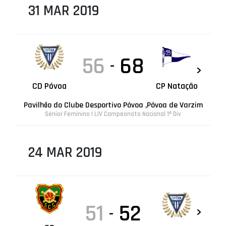
31 MAR 2019
56
68
-
CD Póvoa
CP Natação
Pavilhão do Clube Desportivo Póvoa ,Póvoa de Varzim
Sénior Feminino | LIV Campeonato Nacional 1ª Div
24 MAR 2019
51
52
-