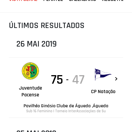
PROJETOS
LIGA BETCLIC MASCULINA
ÚLTIMOS RESULTADOS
LIGA BETCLIC FEMININA
26 MAI 2019
75
47
-
Juventude
CP Natação
Pacense
Pavilhão Ginásio Clube de Águeda ,Águeda
Sub 16 Feminino | Torneio InterAssociações de Su