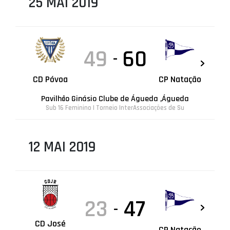
25 MAI 2019
49
60
-
CD Póvoa
CP Natação
Pavilhão Ginásio Clube de Águeda ,Águeda
Sub 16 Feminino | Torneio InterAssociações de Su
12 MAI 2019
23
47
-
CD José
CP Natação