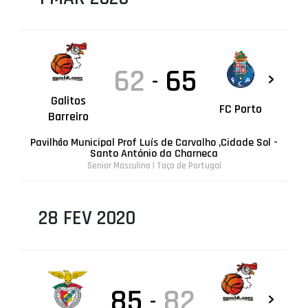
62
65
-
Galitos
FC Porto
Barreiro
Pavilhão Municipal Prof Luís de Carvalho ,Cidade Sol -
Santo António da Charneca
Sénior Masculino | Taça de Portugal
28 FEV 2020
85
82
-