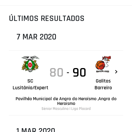
PROJETOS
ÚLTIMOS RESULTADOS
LIGA BETCLIC MASCULINA
LIGA BETCLIC FEMININA
7 MAR 2020
80
90
-
SC
Galitos
Lusitânia/Expert
Barreiro
Pavilhão Municipal de Angra do Heroísmo ,Angra do
Heroismo
Sénior Masculino | Liga Placard
1 MAR 2020