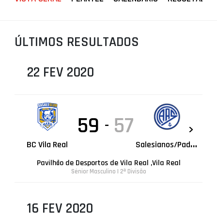
PROJETOS
LIGA BETCLIC MASCULINA
ÚLTIMOS RESULTADOS
LIGA BETCLIC FEMININA
22 FEV 2020
59
57
-
S
alesianos/Pad.Ribeiro
BC Vila Real
Pavilhão de Desportos de Vila Real ,Vila Real
Sénior Masculino | 2ª Divisão
16 FEV 2020