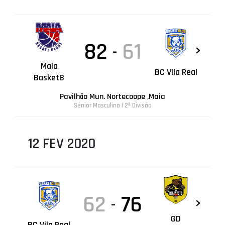
82
61
-
Maia
BC Vila Real
BasketB
Pavilhão Mun. Nortecoope ,Maia
Sénior Masculino | 2ª Divisão
12 FEV 2020
62
76
-
GD
BC Vila Real