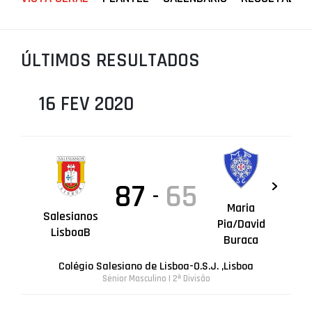
PROJETOS
LIGA BETCLIC MASCULINA
ÚLTIMOS RESULTADOS
LIGA BETCLIC FEMININA
16 FEV 2020
87
65
-
Maria
Salesianos
Pia/David
LisboaB
Buraca
Colégio Salesiano de Lisboa-O.S.J. ,Lisboa
Sénior Masculino | 2ª Divisão