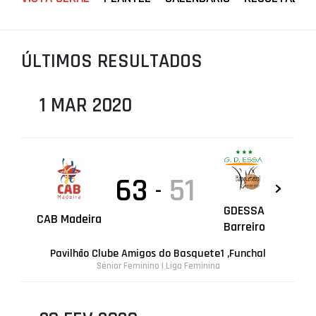
PROJETOS
LIGA BETCLIC MASCULINA
ÚLTIMOS RESULTADOS
LIGA BETCLIC FEMININA
1 MAR 2020
63
51
-
GDESSA
CAB Madeira
Barreiro
Pavilhão Clube Amigos do Basquete1 ,Funchal
Sénior Feminino | Liga Feminina