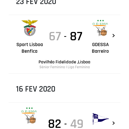
23 FEV 2020
67
87
-
Sport Lisboa
GDESSA
Benfica
Barreiro
Pavilhão Fidelidade ,Lisboa
Sénior Feminino | Liga Feminina
16 FEV 2020
82
49
-