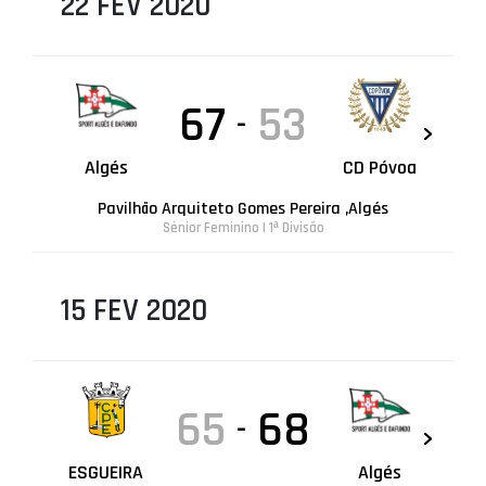
22 FEV 2020
67
53
-
Algés
CD Póvoa
Pavilhão Arquiteto Gomes Pereira ,Algés
Sénior Feminino | 1ª Divisão
15 FEV 2020
65
68
-
ESGUEIRA
Algés