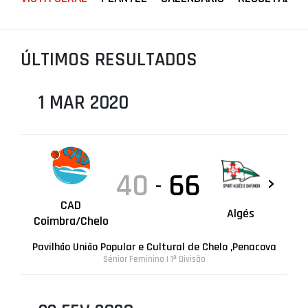
PROJETOS
LIGA BETCLIC MASCULINA
ÚLTIMOS RESULTADOS
LIGA BETCLIC FEMININA
1 MAR 2020
40
66
-
CAD
Algés
Coimbra/Chelo
Pavilhão União Popular e Cultural de Chelo ,Penacova
Sénior Feminino | 1ª Divisão