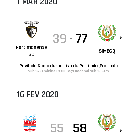
1 MAR 2020
39
77
-
Portimonense
SIMECQ
SC
Pavilhão Gimnodesportivo de Portimão ,Portimão
Sub 16 Feminino | XXIII Taça Nacional Sub 16 Fem
16 FEV 2020
55
58
-