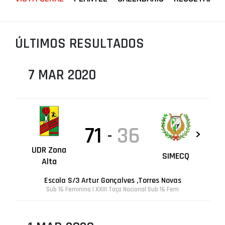
PROJETOS
LIGA BETCLIC MASCULINA
ÚLTIMOS RESULTADOS
LIGA BETCLIC FEMININA
7 MAR 2020
71
36
-
UDR Zona
SIMECQ
Alta
Escola S/3 Artur Gonçalves ,Torres Novas
Sub 16 Feminino | XXIII Taça Nacional Sub 16 Fem