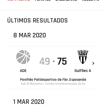
PROJETOS
LIGA BETCLIC MASCULINA
ÚLTIMOS RESULTADOS
LIGA BETCLIC FEMININA
8 MAR 2020
49
75
-
ADE
Guifões A
Pavilhão Polidesportivo de Fão ,Esposende
Sub 16 Masculino | Torneio InterAssociações de Su
1 MAR 2020