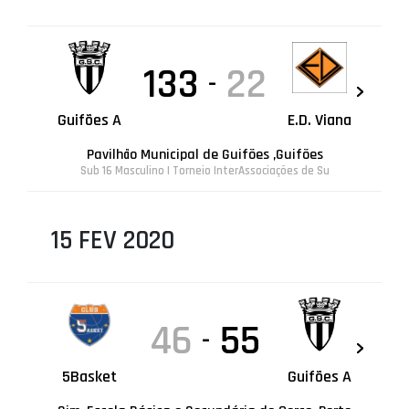
133
22
-
Guifões A
E.D. Viana
Pavilhão Municipal de Guifões ,Guifões
Sub 16 Masculino | Torneio InterAssociações de Su
15 FEV 2020
46
55
-
5Basket
Guifões A