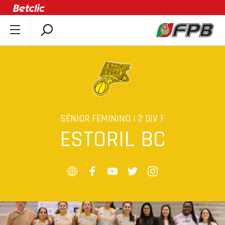
SOBRE A FPB
DOCUMENTOS
ÚLTIMAS
COMPETIÇÕES
ASSOCIAÇÕES
SÉNIOR FEMININO | 2 DIV F
ESTORIL BC
CLUBES
AGENTES
AGENDA
SELEÇÕES
MINIBASQUETE
ÁREA TÉCNICA