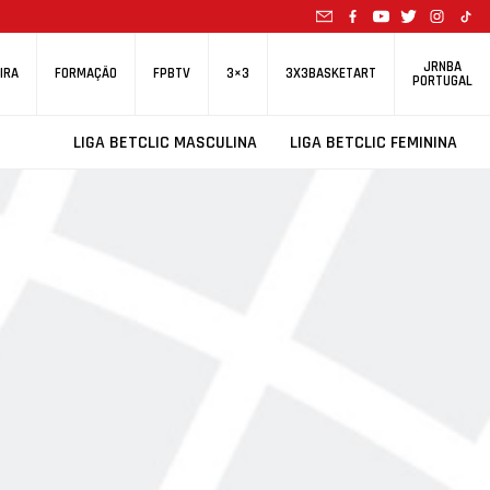
JRNBA
IRA
FORMAÇÃO
FPBTV
3×3
3X3BASKETART
PORTUGAL
LIGA BETCLIC MASCULINA
LIGA BETCLIC FEMININA