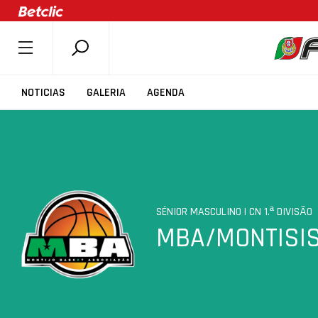
SOBRE A FPB
NOTICIAS
GALERIA
AGENDA
DOCUMENTOS
ÚLTIMAS
COMPETIÇÕES
ASSOCIAÇÕES
CLUBES
SÉNIOR MASCULINO | CN 1.ª DIVISÃO
MBA/MONTISI
AGENTES
AGENDA
SELEÇÕES
MINIBASQUETE