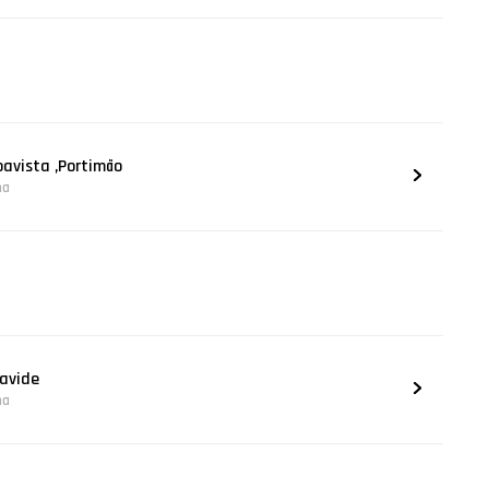
oavista ,Portimão
na
cavide
na