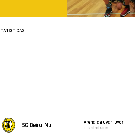
STATISTICAS
Arena de Ovar ,Ovar
SC Beira-Mar
| Distrital S16M