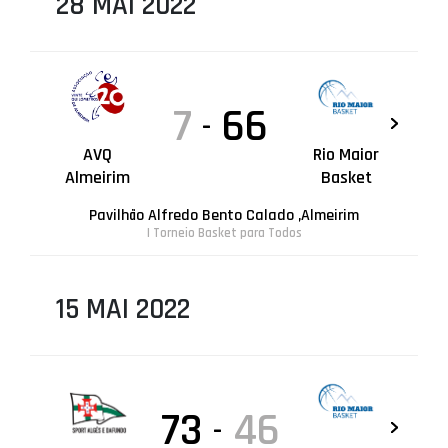
28 MAI 2022
7
66
-
AVQ
Rio Maior
Almeirim
Basket
Pavilhão Alfredo Bento Calado ,Almeirim
| Torneio Basket para Todos
15 MAI 2022
73
46
-