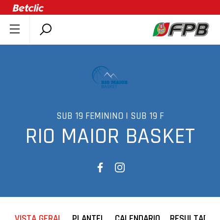
SOBRE A FPB
DOCUMENTOS
ÚLTIMAS
COMPETIÇÕES
ASSOCIAÇÕES
SUB 19 FEMININO | SUB 19 F
RIO MAIOR BASKET
CLUBES
AGENTES
AGENDA
SELEÇÕES
MINIBASQUETE
ÁREA TÉCNICA
VISTA GERAL
PLANTEL
CALENDARIO
RESULTADOS