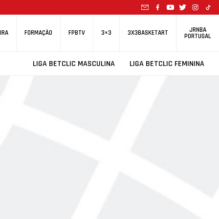
JRNBA
IRA
FORMAÇÃO
FPBTV
3×3
3X3BASKETART
PORTUGAL
LIGA BETCLIC MASCULINA
LIGA BETCLIC FEMININA