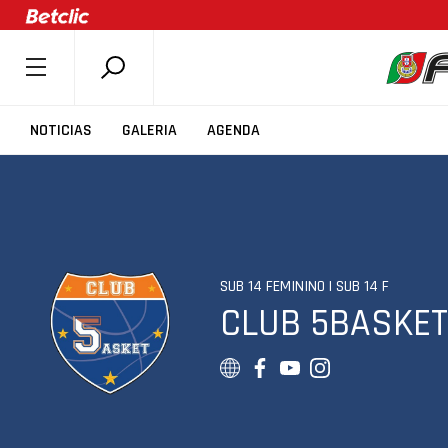
SOBRE A FPB
NOTICIAS
GALERIA
AGENDA
DOCUMENTOS
ÚLTIMAS
COMPETIÇÕES
ASSOCIAÇÕES
SUB 14 FEMININO | SUB 14 F
CLUBES
CLUB 5BASKET
AGENTES
AGENDA
SELEÇÕES
MINIBASQUETE