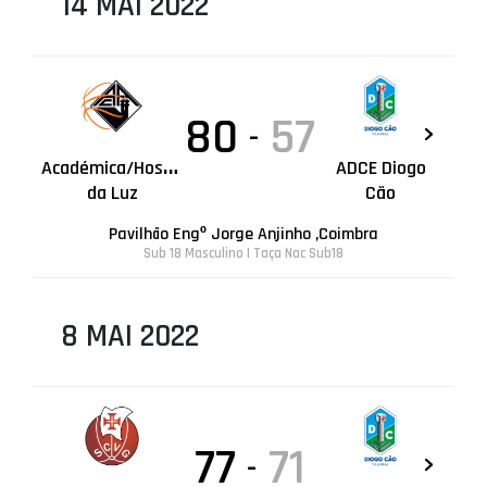
14 MAI 2022
80
57
-
A
cadémica/Hospital
ADCE Diogo
da Luz
Cão
Pavilhão Engº Jorge Anjinho ,Coimbra
Sub 18 Masculino | Taça Nac Sub18
8 MAI 2022
77
71
-