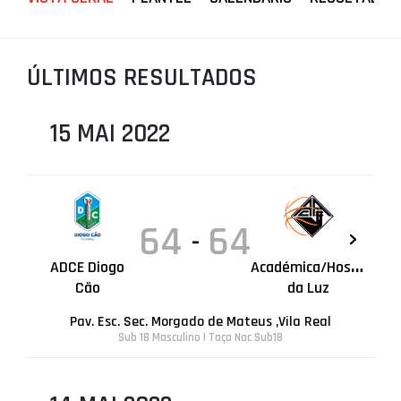
PROJETOS
LIGA BETCLIC MASCULINA
ÚLTIMOS RESULTADOS
LIGA BETCLIC FEMININA
15 MAI 2022
64
64
-
A
ADCE Diogo
cadémica/Hospital
Cão
da Luz
Pav. Esc. Sec. Morgado de Mateus ,Vila Real
Sub 18 Masculino | Taça Nac Sub18