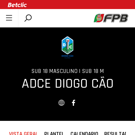
SOBRE A FPB
DOCUMENTOS
ÚLTIMAS
COMPETIÇÕES
ASSOCIAÇÕES
SUB 18 MASCULINO | SUB 18 M
ADCE DIOGO CÃO
CLUBES
AGENTES
AGENDA
SELEÇÕES
MINIBASQUETE
ÁREA TÉCNICA
VISTA GERAL
PLANTEL
CALENDARIO
RESULTADOS