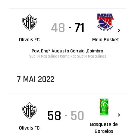
48
71
-
Olivais FC
Maia Basket
Pav. Engº Augusto Correia ,Coimbra
Sub 14 Masculino | Camp Nac Sub14 Masculinos
7 MAI 2022
58
50
-
Basquete de
Olivais FC
Barcelos