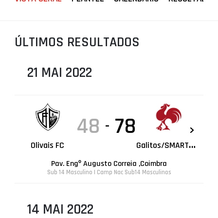
PROJETOS
LIGA BETCLIC MASCULINA
ÚLTIMOS RESULTADOS
LIGA BETCLIC FEMININA
21 MAI 2022
48
78
-
G
alitos/SMARTTHINK
Olivais FC
Pav. Engº Augusto Correia ,Coimbra
Sub 14 Masculino | Camp Nac Sub14 Masculinos
14 MAI 2022