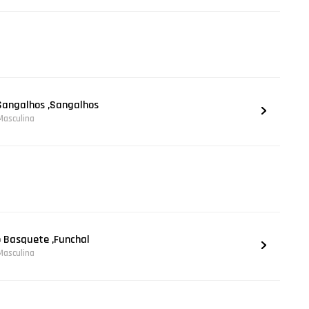
Sangalhos ,Sangalhos
 Masculina
o Basquete ,Funchal
 Masculina