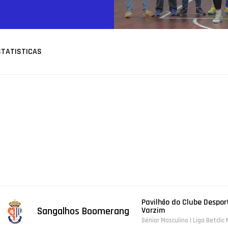
STATISTICAS
Pavilhão do Clube Despor
Sangalhos Boomerang
Varzim
Sénior Masculino | Liga Betclic