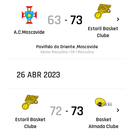
63
73
-
Estoril Basket
A.C.Moscavide
Clube
Pavilhão do Oriente ,Moscavide
Sénior Masculino | CN 1 Masculina
26 ABR 2023
72
73
-
Estoril Basket
Basket
Clube
Almada Clube