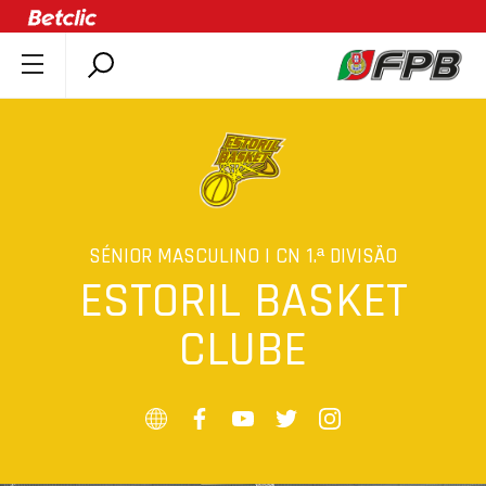
SOBRE A FPB
DOCUMENTOS
ÚLTIMAS
COMPETIÇÕES
ASSOCIAÇÕES
SÉNIOR MASCULINO | CN 1.ª DIVISÃO
ESTORIL BASKET
CLUBES
AGENTES
CLUBE
AGENDA
SELEÇÕES
MINIBASQUETE
ÁREA TÉCNICA