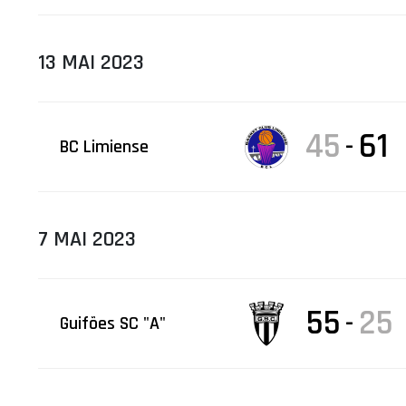
13 MAI 2023
45
61
-
BC Limiense
7 MAI 2023
55
25
-
Guifões SC "A"