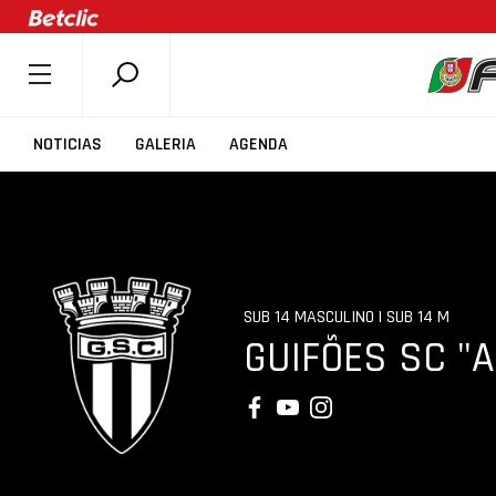
SOBRE A FPB
NOTICIAS
GALERIA
AGENDA
DOCUMENTOS
ÚLTIMAS
COMPETIÇÕES
ASSOCIAÇÕES
SUB 14 MASCULINO | SUB 14 M
CLUBES
GUIFÕES SC "A
AGENTES
AGENDA
SELEÇÕES
MINIBASQUETE