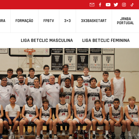
JRNBA
IRA
FORMAÇÃO
FPBTV
3×3
3X3BASKETART
PORTUGAL
LIGA BETCLIC MASCULINA
LIGA BETCLIC FEMININA