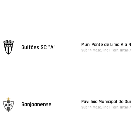
Mun. Ponte de Lima Ala N
Guifões SC "A"
Sub 14 Masculino | Torn. Inter-
Pavilhão Municipal de Gu
Sanjoanense
Sub 14 Masculino | Torn. Inter-