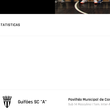
STATISTICAS
Pavilhão Municipal de C
Guifões SC "A"
Sub 14 Masculino | Torn. Inter-