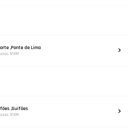
orte ,Ponte de Lima
Assoc. S14M
ifões ,Guifões
Assoc. S14M