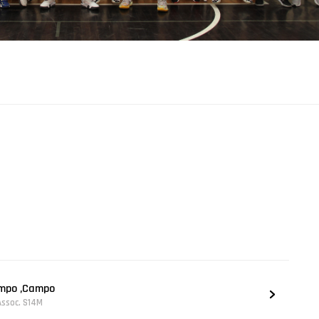
ampo ,Campo
Assoc. S14M