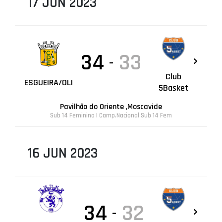
17 JUN 2023
34
33
-
Club
ESGUEIRA/OLI
5Basket
Pavilhão do Oriente ,Moscavide
Sub 14 Feminino | Camp.Nacional Sub 14 Fem
16 JUN 2023
34
32
-