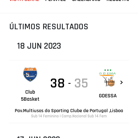
PROJETOS
LIGA BETCLIC MASCULINA
ÚLTIMOS RESULTADOS
LIGA BETCLIC FEMININA
18 JUN 2023
38
35
-
Club
GDESSA
5Basket
Pav.Multiusos do Sporting Clube de Portugal ,Lisboa
Sub 14 Feminino | Camp.Nacional Sub 14 Fem