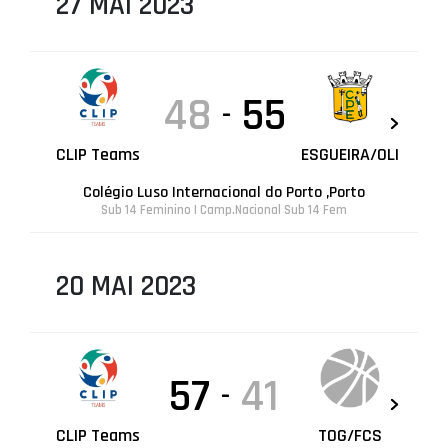
27 MAI 2023
48
55
-
CLIP Teams
ESGUEIRA/OLI
Colégio Luso Internacional do Porto ,Porto
Sub 14 Feminino | Camp.Nacional Sub 14 Fem
20 MAI 2023
57
41
-
CLIP Teams
TOG/FCS