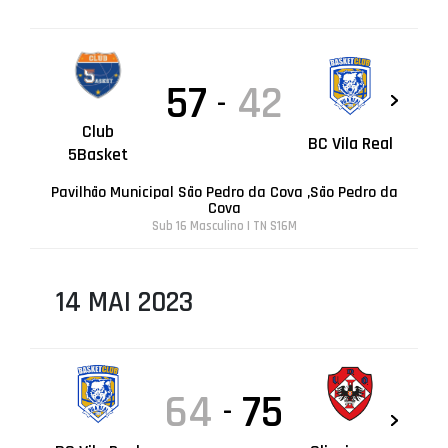
57
42
-
Club
BC Vila Real
5Basket
Pavilhão Municipal São Pedro da Cova ,São Pedro da
Cova
Sub 16 Masculino | TN S16M
14 MAI 2023
64
75
-