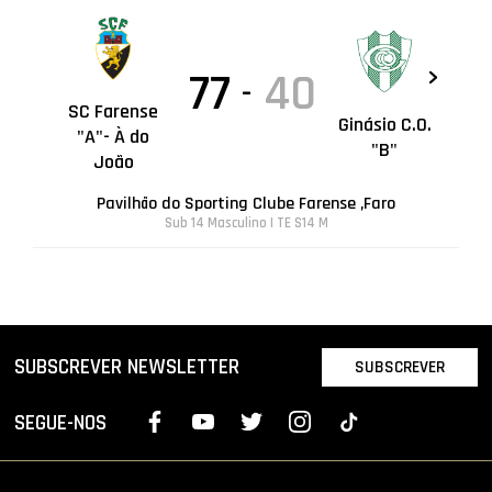
77
40
-
SC Farense
Ginásio C.O.
"A"- À do
"B"
João
Pavilhão do Sporting Clube Farense ,Faro
Sub 14 Masculino | TE S14 M
SUBSCREVER NEWSLETTER
SUBSCREVER
SEGUE-NOS