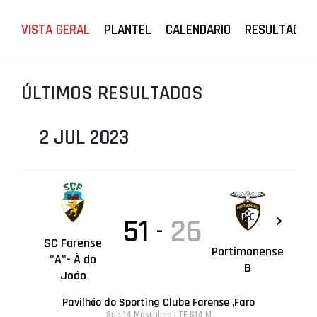
PROJETOS
VISTA GERAL
PLANTEL
CALENDARIO
RESULTADOS
LIGA BETCLIC MASCULINA
LIGA BETCLIC FEMININA
ÚLTIMOS RESULTADOS
2 JUL 2023
51
26
-
SC Farense
Portimonense
"A"- À do
B
João
Pavilhão do Sporting Clube Farense ,Faro
Sub 14 Masculino | TE S14 M