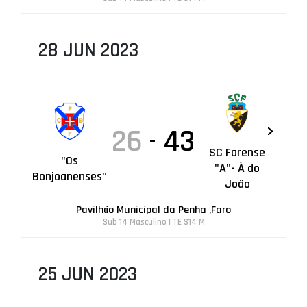
28 JUN 2023
26
43
-
SC Farense
"Os
"A"- À do
Bonjoanenses"
João
Pavilhão Municipal da Penha ,Faro
Sub 14 Masculino | TE S14 M
25 JUN 2023