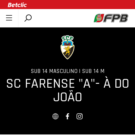
SOBRE A FPB
DOCUMENTOS
ÚLTIMAS
COMPETIÇÕES
ASSOCIAÇÕES
SUB 14 MASCULINO | SUB 14 M
SC FARENSE "A"- À DO
CLUBES
AGENTES
JOÃO
AGENDA
SELEÇÕES
MINIBASQUETE
ÁREA TÉCNICA