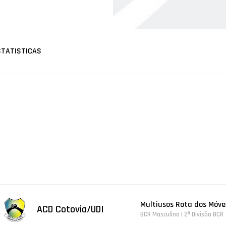
STATISTICAS
Multiusos Rota dos Móvei
ACD Cotovia/UDI
BCR Masculino | 2ª Divisão BCR