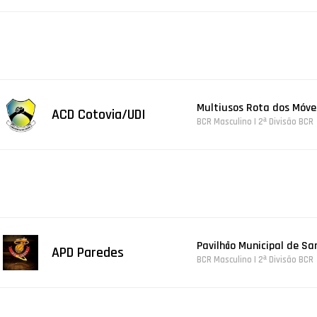
Multiusos Rota dos Móvei
ACD Cotovia/UDI
BCR Masculino | 2ª Divisão BCR
Pavilhão Municipal de S
APD Paredes
BCR Masculino | 2ª Divisão BCR