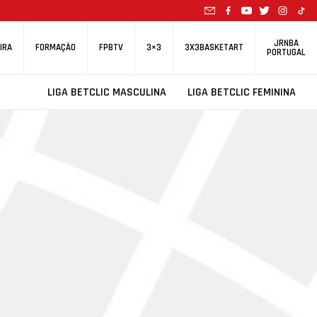
JRNBA
IRA
FORMAÇÃO
FPBTV
3×3
3X3BASKETART
PORTUGAL
LIGA BETCLIC MASCULINA
LIGA BETCLIC FEMININA