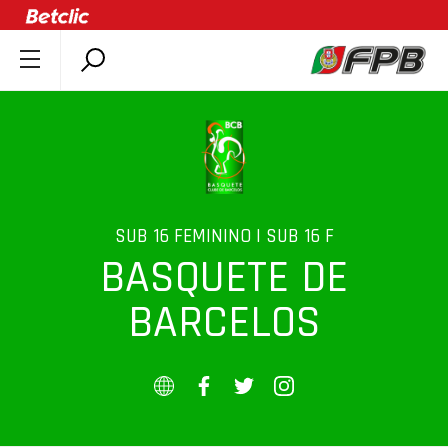
SOBRE A FPB
DOCUMENTOS
ÚLTIMAS
COMPETIÇÕES
ASSOCIAÇÕES
SUB 16 FEMININO | SUB 16 F
BASQUETE DE
CLUBES
AGENTES
BARCELOS
AGENDA
SELEÇÕES
MINIBASQUETE
ÁREA TÉCNICA