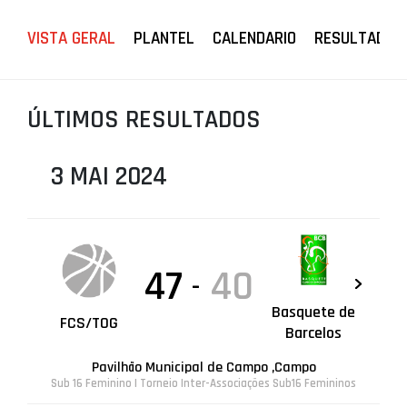
PROJETOS
VISTA GERAL
PLANTEL
CALENDARIO
RESULTADOS
LIGA BETCLIC MASCULINA
LIGA BETCLIC FEMININA
ÚLTIMOS RESULTADOS
3 MAI 2024
47
40
-
Basquete de
FCS/TOG
Barcelos
Pavilhão Municipal de Campo ,Campo
Sub 16 Feminino | Torneio Inter-Associações Sub16 Femininos