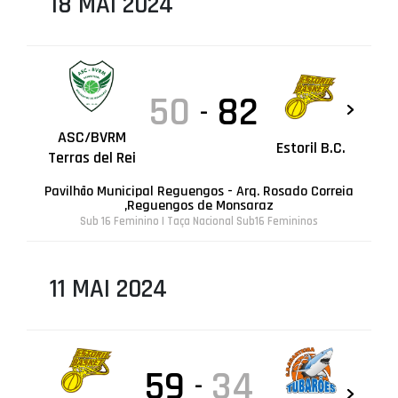
18 MAI 2024
50
82
-
ASC/BVRM
Estoril B.C.
Terras del Rei
Pavilhão Municipal Reguengos - Arq. Rosado Correia
,Reguengos de Monsaraz
Sub 16 Feminino | Taça Nacional Sub16 Femininos
11 MAI 2024
59
34
-