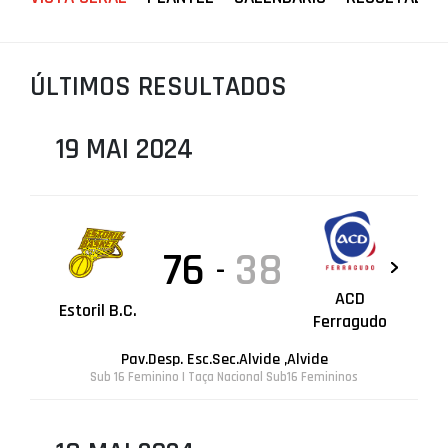
PROJETOS
LIGA BETCLIC MASCULINA
ÚLTIMOS RESULTADOS
LIGA BETCLIC FEMININA
19 MAI 2024
76
38
-
ACD
Estoril B.C.
Ferragudo
Pav.Desp. Esc.Sec.Alvide ,Alvide
Sub 16 Feminino | Taça Nacional Sub16 Femininos