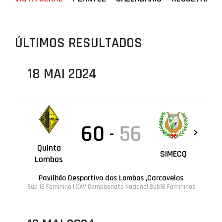
PROJETOS
LIGA BETCLIC MASCULINA
ÚLTIMOS RESULTADOS
LIGA BETCLIC FEMININA
18 MAI 2024
60
56
-
Quinta
SIMECQ
Lombos
Pavilhão Desportivo dos Lombos ,Carcavelos
Sub 16 Feminino | XXV Campeonato Nacional Sub16 Femininos