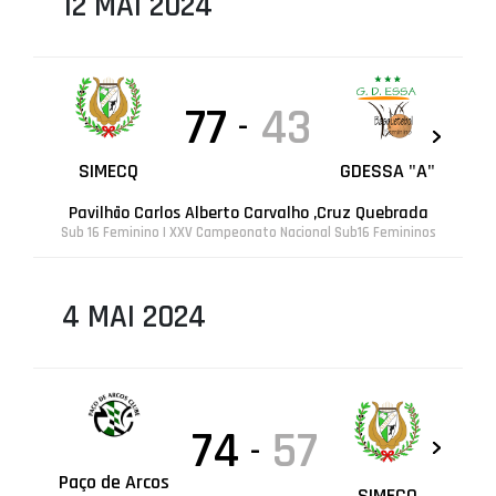
12 MAI 2024
77
43
-
SIMECQ
GDESSA "A"
Pavilhão Carlos Alberto Carvalho ,Cruz Quebrada
Sub 16 Feminino | XXV Campeonato Nacional Sub16 Femininos
4 MAI 2024
74
57
-
Paço de Arcos
SIMECQ