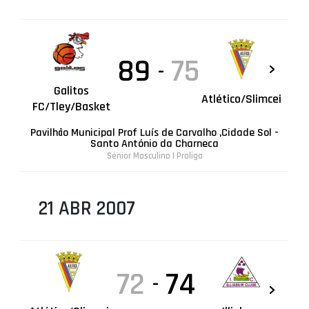
89
75
-
Galitos
Atlético/Slimcei
FC/Tley/Basket
Pavilhão Municipal Prof Luís de Carvalho ,Cidade Sol -
Santo António da Charneca
Sénior Masculino | Proliga
21 ABR 2007
72
74
-