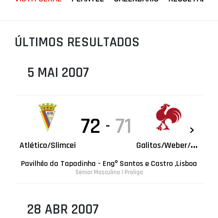
PROJETOS
LIGA BETCLIC MASCULINA
ÚLTIMOS RESULTADOS
LIGA BETCLIC FEMININA
5 MAI 2007
72
71
-
G
alitos/Weber/Novagrés
Atlético/Slimcei
Pavilhão da Tapadinha - Engº Santos e Castro ,Lisboa
Sénior Masculino | Proliga
28 ABR 2007