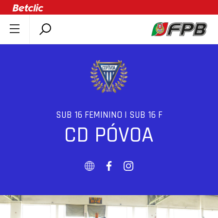
SOBRE A FPB
DOCUMENTOS
ÚLTIMAS
COMPETIÇÕES
ASSOCIAÇÕES
SUB 16 FEMININO | SUB 16 F
CD PÓVOA
CLUBES
AGENTES
AGENDA
SELEÇÕES
MINIBASQUETE
ÁREA TÉCNICA