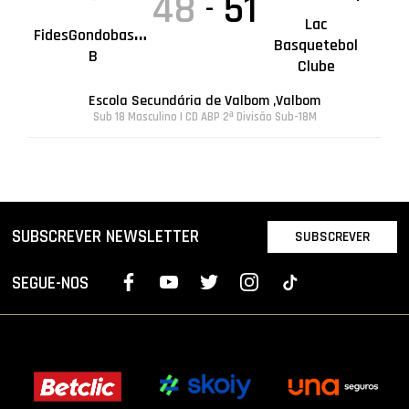
48
51
-
Lac
F
idesGondobasket
Basquetebol
B
Clube
Escola Secundária de Valbom ,Valbom
Sub 18 Masculino | CD ABP 2ª Divisão Sub-18M
SUBSCREVER NEWSLETTER
SUBSCREVER
SEGUE-NOS