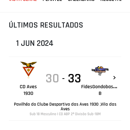
PROJETOS
LIGA BETCLIC MASCULINA
ÚLTIMOS RESULTADOS
LIGA BETCLIC FEMININA
1 JUN 2024
30
33
-
F
CD Aves
idesGondobasket
1930
B
Pavilhão do Clube Desportivo das Aves 1930 ,Vila das
Aves
Sub 18 Masculino | CD ABP 2ª Divisão Sub-18M