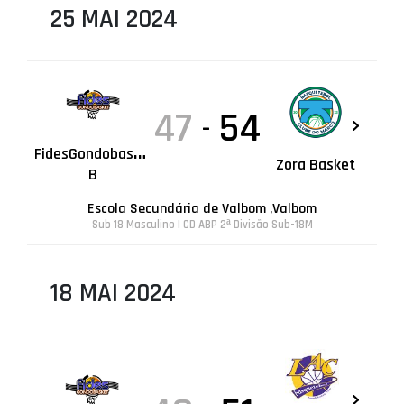
25 MAI 2024
47
54
-
F
idesGondobasket
Zora Basket
B
Escola Secundária de Valbom ,Valbom
Sub 18 Masculino | CD ABP 2ª Divisão Sub-18M
18 MAI 2024