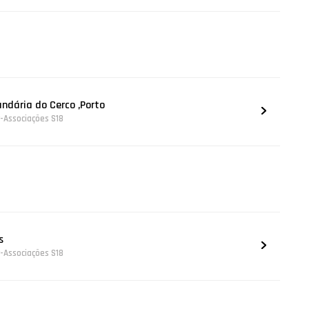
undária do Cerco ,Porto
r-Associações S18
s
r-Associações S18