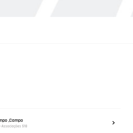
ampo ,Campo
r-Associações S18