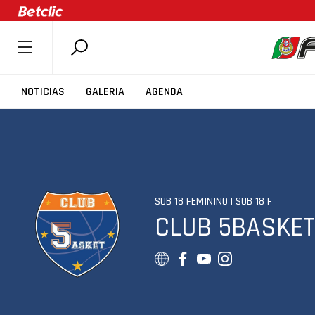
SOBRE A FPB
NOTICIAS
GALERIA
AGENDA
DOCUMENTOS
ÚLTIMAS
COMPETIÇÕES
ASSOCIAÇÕES
SUB 18 FEMININO | SUB 18 F
CLUBES
CLUB 5BASKET
AGENTES
AGENDA
SELEÇÕES
MINIBASQUETE