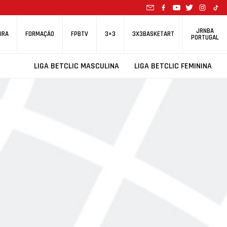
JRNBA
IRA
FORMAÇÃO
FPBTV
3×3
3X3BASKETART
PORTUGAL
LIGA BETCLIC MASCULINA
LIGA BETCLIC FEMININA