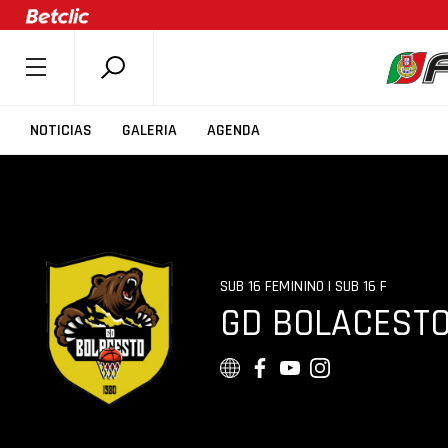
SOBRE A FPB
NOTICIAS
GALERIA
AGENDA
DOCUMENTOS
ÚLTIMAS
COMPETIÇÕES
ASSOCIAÇÕES
SUB 16 FEMININO | SUB 16 F
CLUBES
GD BOLACEST
AGENTES
AGENDA
SELEÇÕES
MINIBASQUETE