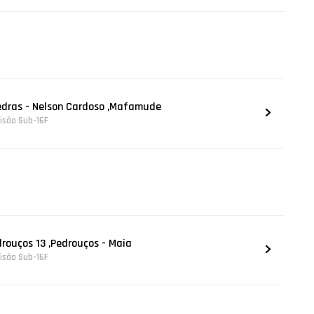
Pedras - Nelson Cardoso ,Mafamude
visão Sub-16F
drouços 13 ,Pedrouços - Maia
visão Sub-16F