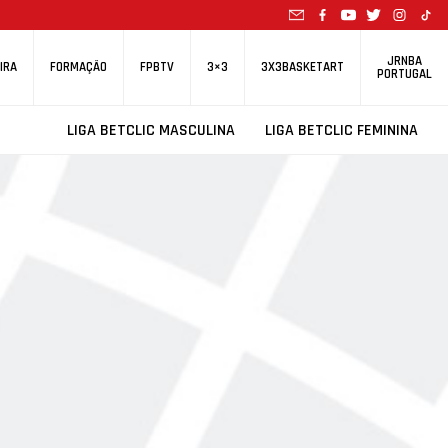
JRNBA
IRA
FORMAÇÃO
FPBTV
3×3
3X3BASKETART
PORTUGAL
LIGA BETCLIC MASCULINA
LIGA BETCLIC FEMININA