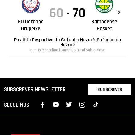
60
70
-
GD Gafanha
Sampaense
Grupeixe
Basket
Pavilhão Desportivo da Gafanha Nazaré ,Gafanha da
Nazaré
Sub 18 Masculino | Camp Distrital Sub18 Masc
SUBSCREVER NEWSLETTER
SUBSCREVER
SEGUE-NOS