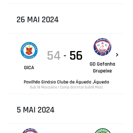
26 MAI 2024
54
56
-
GD Gafanha
GiCA
Grupeixe
Pavilhão Ginásio Clube de Águeda ,Águeda
Sub 18 Masculino | Camp Distrital Sub18 Masc
5 MAI 2024