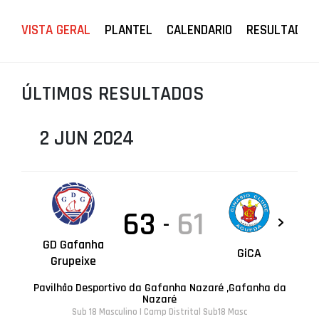
PROJETOS
VISTA GERAL
PLANTEL
CALENDARIO
RESULTADOS
LIGA BETCLIC MASCULINA
LIGA BETCLIC FEMININA
ÚLTIMOS RESULTADOS
2 JUN 2024
63
61
-
GD Gafanha
GiCA
Grupeixe
Pavilhão Desportivo da Gafanha Nazaré ,Gafanha da
Nazaré
Sub 18 Masculino | Camp Distrital Sub18 Masc