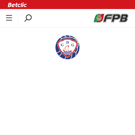
SOBRE A FPB
DOCUMENTOS
ÚLTIMAS
COMPETIÇÕES
ASSOCIAÇÕES
SUB 18 MASCULINO | SUB 18 M
GD GAFANHA
CLUBES
AGENTES
GRUPEIXE
AGENDA
SELEÇÕES
MINIBASQUETE
ÁREA TÉCNICA