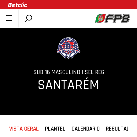
SOBRE A FPB
DOCUMENTOS
ÚLTIMAS
COMPETIÇÕES
ASSOCIAÇÕES
SUB 16 MASCULINO | SEL REG
SANTARÉM
CLUBES
AGENTES
AGENDA
SELEÇÕES
MINIBASQUETE
VISTA GERAL
PLANTEL
CALENDARIO
RESULTADOS
ÁREA TÉCNICA