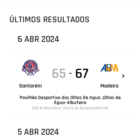
PROJETOS
ÚLTIMOS RESULTADOS
LIGA BETCLIC MASCULINA
LIGA BETCLIC FEMININA
6 ABR 2024
65
67
-
Santarém
Madeira
Pavilhão Desportivo dos Olhos De Agua ,Olhos de
Água-Albufeira
Sub 16 Masculino | Festa do Basquetebol U16
5 ABR 2024