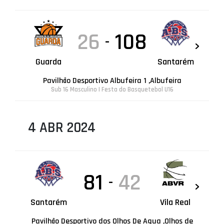
26
108
-
Guarda
Santarém
Pavilhão Desportivo Albufeira 1 ,Albufeira
Sub 16 Masculino | Festa do Basquetebol U16
4 ABR 2024
81
42
-
Santarém
Vila Real
Pavilhão Desportivo dos Olhos De Agua ,Olhos de