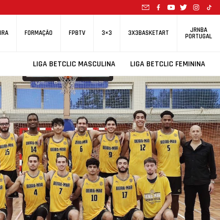
JRNBA
IRA
FORMAÇÃO
FPBTV
3×3
3X3BASKETART
PORTUGAL
LIGA BETCLIC MASCULINA
LIGA BETCLIC FEMININA