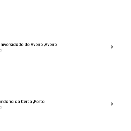
Universidade de Aveiro ,Aveiro
na
undária do Cerco ,Porto
na