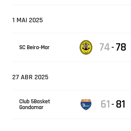
1 MAI 2025
74
78
-
SC Beira-Mar
27 ABR 2025
61
81
Club 5Basket
-
Gondomar