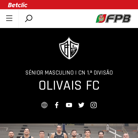
SOBRE A FPB
DOCUMENTOS
ÚLTIMAS
COMPETIÇÕES
ASSOCIAÇÕES
SÉNIOR MASCULINO | CN 1.ª DIVISÃO
OLIVAIS FC
CLUBES
AGENTES
AGENDA
SELEÇÕES
MINIBASQUETE
ÁREA TÉCNICA