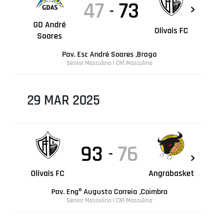
47
73
-
GD André
Olivais FC
Soares
Pav. Esc André Soares ,Braga
Sénior Masculino | CN1 Masculina
29 MAR 2025
93
76
-
Olivais FC
Angrabasket
Pav. Engº Augusto Correia ,Coimbra
Sénior Masculino | CN1 Masculina