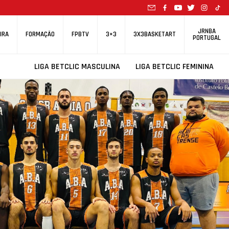
JRNBA
IRA
FORMAÇÃO
FPBTV
3×3
3X3BASKETART
PORTUGAL
LIGA BETCLIC MASCULINA
LIGA BETCLIC FEMININA