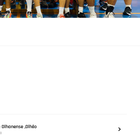
e Olhanense ,Olhão
na