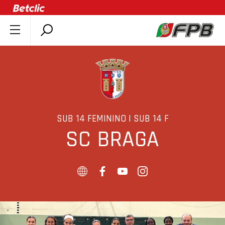
SOBRE A FPB
DOCUMENTOS
ÚLTIMAS
COMPETIÇÕES
ASSOCIAÇÕES
SUB 14 FEMININO | SUB 14 F
SC BRAGA
CLUBES
AGENTES
AGENDA
SELEÇÕES
MINIBASQUETE
ÁREA TÉCNICA