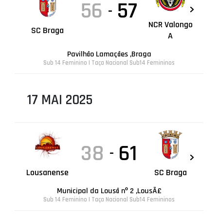
56
57
-
NCR Valongo
SC Braga
A
Pavilhão Lamaçães ,Braga
Sub 14 Feminino | Taça Nacional Sub14 Femininos
17 MAI 2025
38
61
-
Lousanense
SC Braga
Municipal da Lousã nº 2 ,LousÃ£
Sub 14 Feminino | Taça Nacional Sub14 Femininos