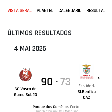
PROJETOS
VISTA GERAL
PLANTEL
CALENDARIO
RESULTADOS
LIGA BETCLIC MASCULINA
LIGA BETCLIC FEMININA
ÚLTIMOS RESULTADOS
4 MAI 2025
90
73
-
Esc. Mod.
SC Vasco da
SLBenfica
Gama Sub23
OAZ
Parque das Camélias ,Porto
Sénior Masculino | CN2 Masculina