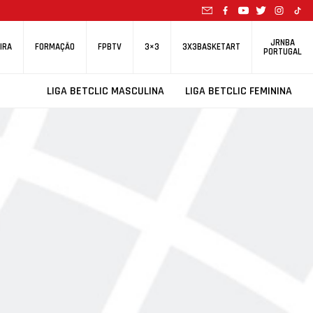
JRNBA
IRA
FORMAÇÃO
FPBTV
3×3
3X3BASKETART
PORTUGAL
LIGA BETCLIC MASCULINA
LIGA BETCLIC FEMININA