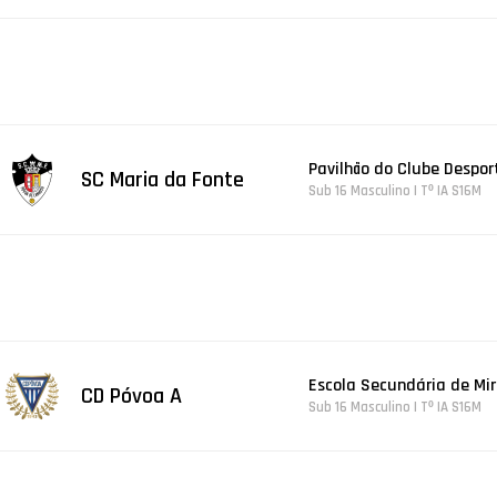
Pavilhão do Clube Despor
SC Maria da Fonte
Sub 16 Masculino | Tº IA S16M
Escola Secundária de Mir
CD Póvoa A
Sub 16 Masculino | Tº IA S16M