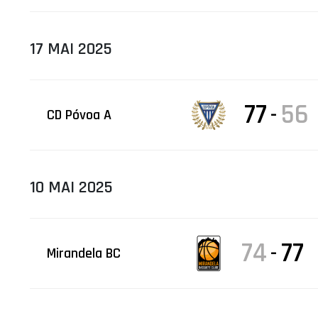
17 MAI 2025
77
56
-
CD Póvoa A
10 MAI 2025
74
77
-
Mirandela BC