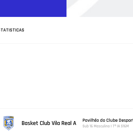
STATISTICAS
Pavilhão do Clube Despor
Basket Club Vila Real A
Sub 16 Masculino | Tº IA S16M