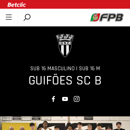
SOBRE A FPB
DOCUMENTOS
ÚLTIMAS
COMPETIÇÕES
ASSOCIAÇÕES
SUB 16 MASCULINO | SUB 16 M
GUIFÕES SC B
CLUBES
AGENTES
AGENDA
SELEÇÕES
MINIBASQUETE
ÁREA TÉCNICA