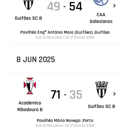
49
54
-
CAA
Guifões SC B
Salesianos
Pavilhão Engº António Maia (Guifões) ,Guifões
Sub 16 Masculino | CD 2ª Divisão S16M
8 JUN 2025
71
35
-
Académico
Guifões SC B
Ribadouro B
Pavilhão Mário Navega ,Porto
Sub 16 Masculino | CD 2ª Divisão S16M