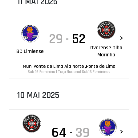
11 MAI 2025
29
52
-
Ovarense Olho
BC Limiense
Marinho
Mun. Ponte de Lima Ala Norte ,Ponte de Lima
Sub 16 Feminino | Taça Nacional Sub16 Femininos
10 MAI 2025
64
39
-