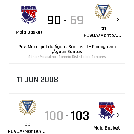
90
69
-
CD
Maia Basket
POVOA/MonteAdriano
Pav. Municipal de Águas Santas III - Formigueiro
,Ãguas Santas
Sénior Masculino | Torneio Distrital de Seniores
11 JUN 2008
100
103
-
CD
Maia Basket
POVOA/MonteAdriano