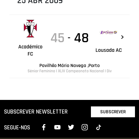
25 ABR 2009
45
48
-
Académico
Lousada AC
FC
Pavilhão Mário Navega ,Porto
Sénior Feminino | XLIV Campeonato Nacional I Div
SUBSCREVER NEWSLETTER
SUBSCREVER
SEGUE-NOS