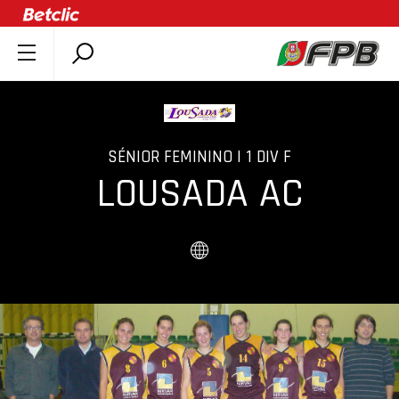
SOBRE A FPB
DOCUMENTOS
ÚLTIMAS
SÉNIOR FEMININO | 1 DIV F
COMPETIÇÕES
LOUSADA AC
ASSOCIAÇÕES
CLUBES
AGENTES
AGENDA
SELEÇÕES
MINIBASQUETE
ÁREA TÉCNICA