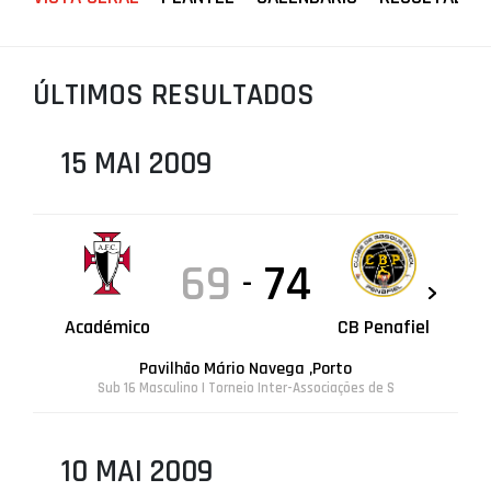
PROJETOS
LIGA BETCLIC MASCULINA
ÚLTIMOS RESULTADOS
LIGA BETCLIC FEMININA
15 MAI 2009
69
74
-
Académico
CB Penafiel
Pavilhão Mário Navega ,Porto
Sub 16 Masculino | Torneio Inter-Associações de S
10 MAI 2009