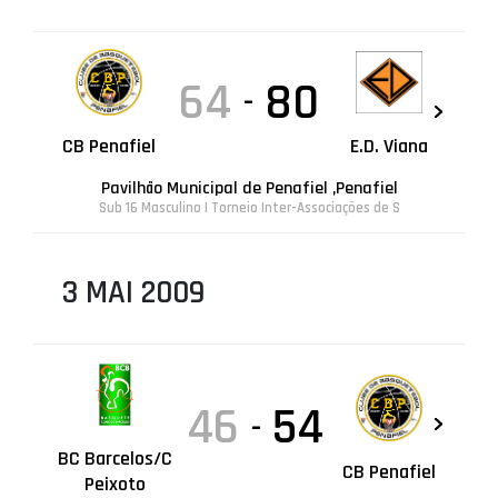
64
80
-
CB Penafiel
E.D. Viana
Pavilhão Municipal de Penafiel ,Penafiel
Sub 16 Masculino | Torneio Inter-Associações de S
3 MAI 2009
46
54
-
BC Barcelos/C
CB Penafiel
Peixoto